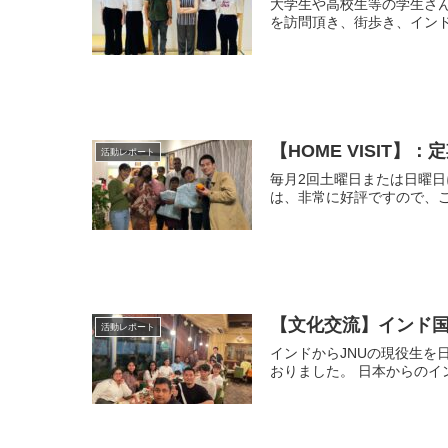
大学生や高校生等の学生さんが
【HOME VISIT
活動レポート
毎月2回土曜日または日曜日に、HOME VISITを実施してお
は、非常に好評ですので、ご
【文化交流】インド国
活動レポート
インドからJNUの現役生を日本に招き、日
おりました。 日