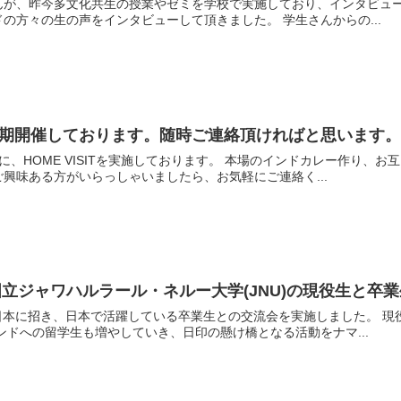
、昨今多文化共生の授業やゼミを学校で実施しており、インタビューに協力させて頂
を訪問頂き、街歩き、インドの方々の生の声をインタビューして頂きました。 学生さんからの...
】：定期開催しております。随時ご連絡頂ければと思います
ります。 本場のインドカレー作り、お互いの文化交流を半日で行います。 参加頂いた方々から
興味ある方がいらっしゃいましたら、お気軽にご連絡く...
立ジャワハルラール・ネルー大学(JNU)の現役生と卒
本で活躍している卒業生との交流会を実施しました。 現役生は将来日本での活躍を夢見て、卒業生とも団欒して
本からのインドへの留学生も増やしていき、日印の懸け橋となる活動をナマ...