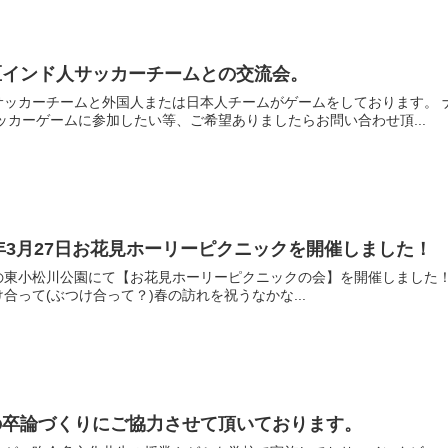
区インド人サッカーチームとの交流会。
外国人または日本人チームがゲームをしております。 ナマステ江戸川区は、インドチームに支援、サポートを
て頂いております。 サッカーゲームに参加したい等、ご希望ありましたらお問い合わせ頂...
2年3月27日お花見ホーリーピクニックを開催しました！
公園にて【お花見ホーリーピクニックの会】を開催しました！ ちなみに、ホーリーとはインドの春のお祭りのこと
合って(ぶつけ合って？)春の訪れを祝うなかな...
の卒論づくりにご協力させて頂いております。