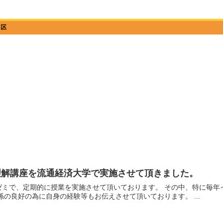
理解講座を流通経済大学で実施させて頂きました。
施させて頂いております。 その中、特に毎年インド理解講座をやらせて頂き、日本在住のインドの
方々への理解、 また日印関係の良好の為に自身の経験等もお伝えさせて頂いております。 ...