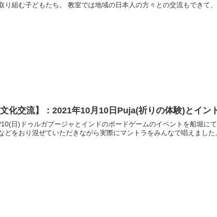
に取り組む子どもたち。 教室では地域の日本人の方々との交流も
文化交流】：2021年10月10日Puja(祈りの体験)
/10(日)ドゥルガプージャとインドのボードゲームのイベントを船堀にて開催しました。 Vikasさんに
などをおり混ぜていただきながら実際にマントラをみんなで唱えました。