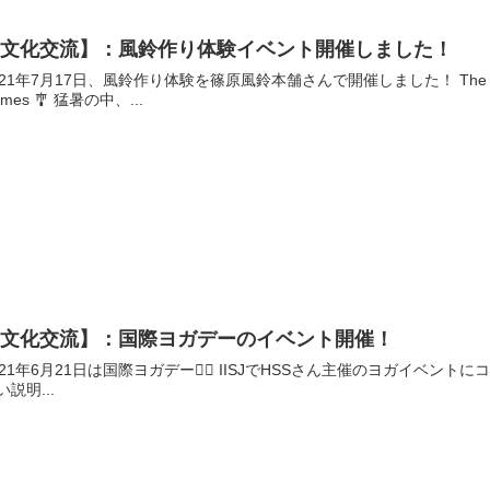
【文化交流】：風鈴作り体験イベント開催しました！
1年7月17日、風鈴作り体験を篠原風鈴本舗さんで開催しました！ The July event in Namaste Edogawaku was making wind
chimes 🎐 猛暑の中、...
【文化交流】：国際ヨガデーのイベント開催！
6月21日は国際ヨガデー🧘‍♀️ IISJでHSSさん主催のヨガイベントにコラボさせてもらってきました✨ ヨガ初心者にも分かりや
い説明...